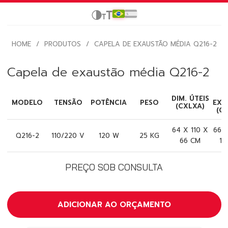
HOME
/
PRODUTOS
/
CAPELA DE EXAUSTÃO MÉDIA Q216-2
Capela de exaustão média Q216-2
D
DIM. ÚTEIS
MODELO
TENSÃO
POTÊNCIA
PESO
EXT
(CXLXA)
(C
64 X 110 X
66 X
Q216-2
110/220 V
120 W
25 KG
66 CM
12
PREÇO SOB CONSULTA
ADICIONAR AO ORÇAMENTO