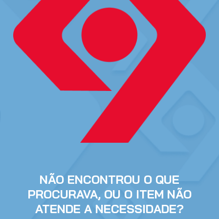
NÃO ENCONTROU O QUE
PROCURAVA, OU O ITEM NÃO
ATENDE A NECESSIDADE?