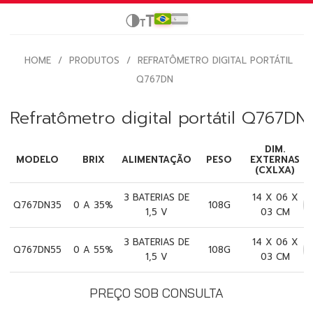
HOME
/
PRODUTOS
/
REFRATÔMETRO DIGITAL PORTÁTIL
Q767DN
Refratômetro digital portátil Q767DN
DIM.
MODELO
BRIX
ALIMENTAÇÃO
PESO
EXTERNAS
(CXLXA)
3 BATERIAS DE
14 X 06 X
Q767DN35
0 A 35%
108G
1,5 V
03 CM
3 BATERIAS DE
14 X 06 X
Q767DN55
0 A 55%
108G
1,5 V
03 CM
PREÇO SOB CONSULTA