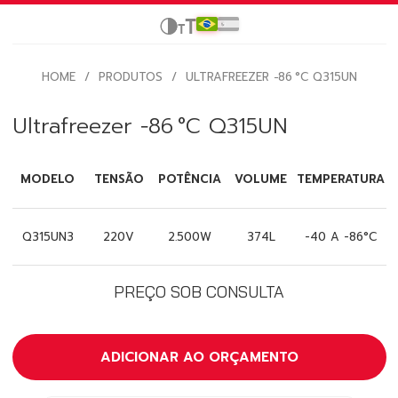
HOME
/
PRODUTOS
/
ULTRAFREEZER −86 °C Q315UN
Ultrafreezer −86 °C Q315UN
MODELO
TENSÃO
POTÊNCIA
VOLUME
TEMPERATURA
I
5
Q315UN3
220V
2.500W
374L
-40 A -86°C
PREÇO SOB CONSULTA
ADICIONAR AO ORÇAMENTO