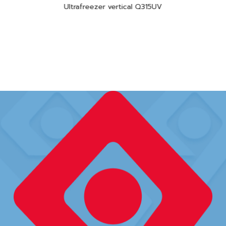
Ultrafreezer vertical Q315UV