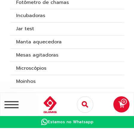
Fotômetro de chamas
Incubadoras
Jar test
Manta aquecedora
Mesas agitadoras
Microscópios
Moinhos
Norma NR12
0
Osmose reversa
pHmetros
Estamos no Whatsapp