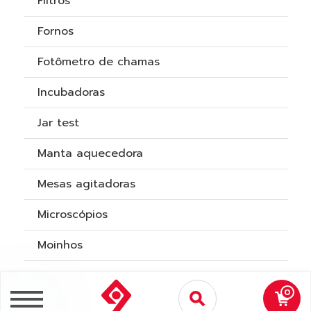
Filtros
Fornos
Fotômetro de chamas
Incubadoras
Jar test
Manta aquecedora
Mesas agitadoras
Microscópios
Moinhos
Norma NR12
0
Osmose reversa