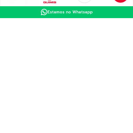
pHmetros
Estamos no Whatsapp
Plataformas
Polarímetros
Refratômetros
Sistema de filtração
Turbidímetro
Ultrafreezer
Ultrapurificador de Água
Viscosímetros