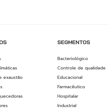
OS
SEGMENTOS
s
Bacteriológico
imáticas
Controle de qualidade
e exaustão
Educacional
as
Farmacêutico
quecedoras
Hospitalar
ores
Industrial