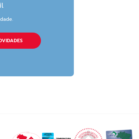
l
idade.