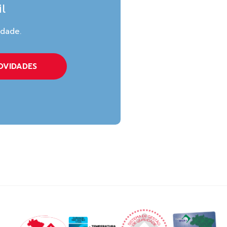
l
idade.