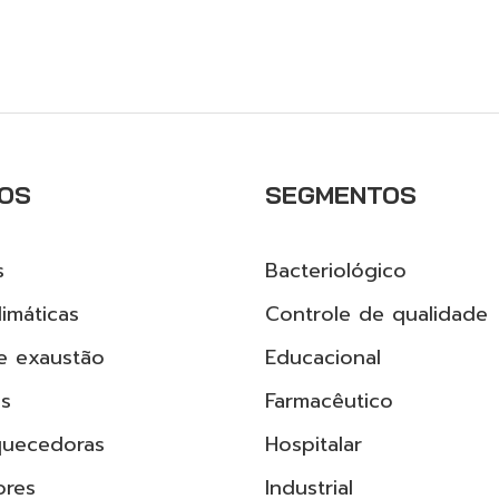
OS
SEGMENTOS
s
Bacteriológico
imáticas
Controle de qualidade
e exaustão
Educacional
as
Farmacêutico
quecedoras
Hospitalar
ores
Industrial