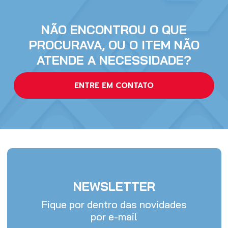
NÃO ENCONTROU O QUE
PROCURAVA, OU O ITEM NÃO
ATENDE A NECESSIDADE?
ENTRE EM CONTATO
NEWSLETTER
Fique por dentro das novidades
por e-mail