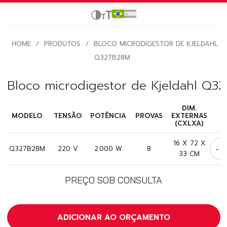
HOME
/
PRODUTOS
/
BLOCO MICRODIGESTOR DE KJELDAHL
Q327B28M
Bloco microdigestor de Kjeldahl Q3
DIM.
MODELO
TENSÃO
POTÊNCIA
PROVAS
EXTERNAS
(CXLXA)
16 X 72 X
-
Q327B28M
220 V
2.000 W
8
33 CM
PREÇO SOB CONSULTA
ADICIONAR AO ORÇAMENTO