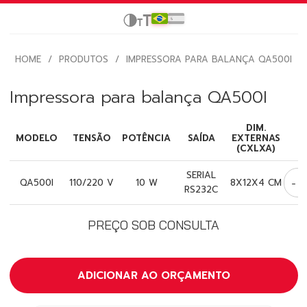
HOME
/
PRODUTOS
/
IMPRESSORA PARA BALANÇA QA500I
Impressora para balança QA500I
DIM.
MODELO
TENSÃO
POTÊNCIA
SAÍDA
EXTERNAS
(CXLXA)
SERIAL
-
QA500I
110/220 V
10 W
8X12X4 CM
RS232C
PREÇO SOB CONSULTA
ADICIONAR AO ORÇAMENTO