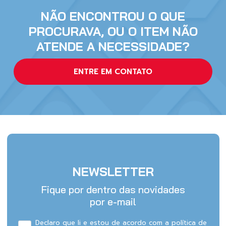
NÃO ENCONTROU O QUE
PROCURAVA, OU O ITEM NÃO
ATENDE A NECESSIDADE?
ENTRE EM CONTATO
NEWSLETTER
Fique por dentro das novidades
por e-mail
Declaro que li e estou de acordo com a política de