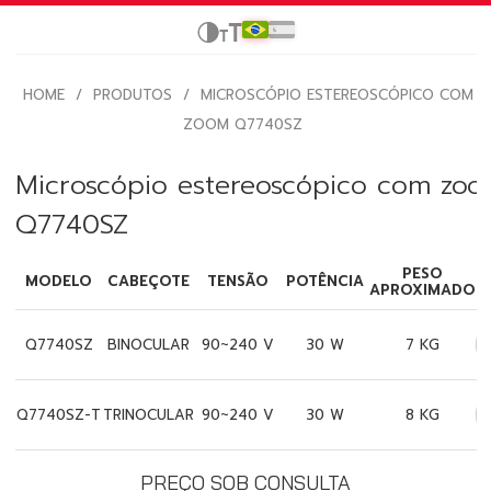
HOME
/
PRODUTOS
/
MICROSCÓPIO ESTEREOSCÓPICO COM
ZOOM Q7740SZ
Microscópio estereoscópico com zo
Q7740SZ
PESO
MODELO
CABEÇOTE
TENSÃO
POTÊNCIA
APROXIMADO
Q7740SZ
BINOCULAR
90~240 V
30 W
7 KG
Q7740SZ-T
TRINOCULAR
90~240 V
30 W
8 KG
PREÇO SOB CONSULTA