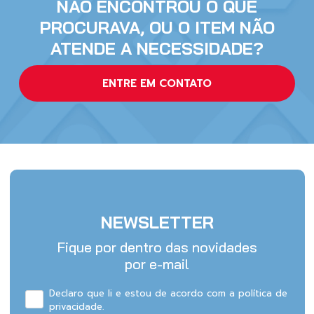
NÃO ENCONTROU O QUE
PROCURAVA, OU O ITEM NÃO
ATENDE A NECESSIDADE?
ENTRE EM CONTATO
NEWSLETTER
Fique por dentro das novidades
por e-mail
Declaro que li e estou de acordo com a política de
privacidade.