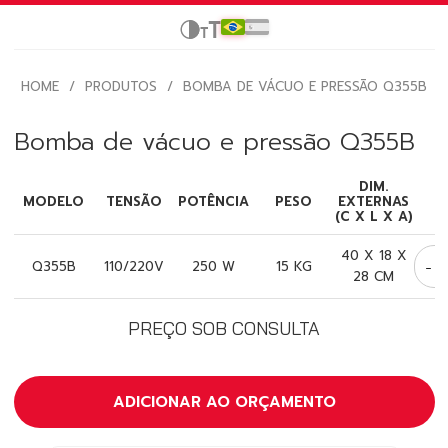
HOME
/
PRODUTOS
/
BOMBA DE VÁCUO E PRESSÃO Q355B
Bomba de vácuo e pressão Q355B
DIM.
MODELO
TENSÃO
POTÊNCIA
PESO
EXTERNAS
(C X L X A)
40 X 18 X
-
Q355B
110/220V
250 W
15 KG
28 CM
PREÇO SOB CONSULTA
ADICIONAR AO ORÇAMENTO