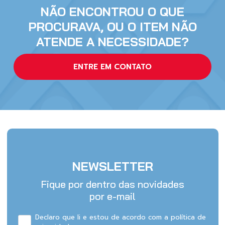
NÃO ENCONTROU O QUE
PROCURAVA, OU O ITEM NÃO
ATENDE A NECESSIDADE?
ENTRE EM CONTATO
NEWSLETTER
Fique por dentro das novidades
por e-mail
Declaro que li e estou de acordo com a política de