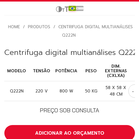
HOME
/
PRODUTOS
/
CENTRIFUGA DIGITAL MULTIANÁLISES
Q222N
Centrifuga digital multianálises Q222
DIM.
MODELO
TENSÃO
POTÊNCIA
PESO
EXTERNAS
(CXLXA)
58 X 58 X
-
Q222N
220 V
800 W
50 KG
48 CM
PREÇO SOB CONSULTA
ADICIONAR AO ORÇAMENTO