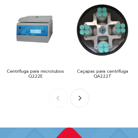
Centrífuga para microtubos
Caçapas para centrífuga
Q222E
QA222T