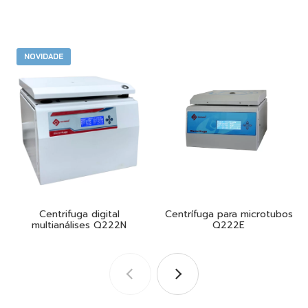
NOVIDADE
Centrifuga digital
Centrífuga para microtubos
multianálises Q222N
Q222E