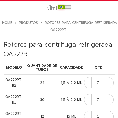
HOME
/
PRODUTOS
/
ROTORES PARA CENTRÍFUGA REFRIGERADA
QA222RT
Rotores para centrífuga refrigerada
QA222RT
QUANTIDADE DE
MODELO
CAPACIDADE
QTD
TUBOS
QA222RT-
-
+
24
1,5 À 2,2 ML
R2
QA222RT-
-
+
30
1,5 À 2,2 ML
R3
QA222RT-
-
+
12
15 ML