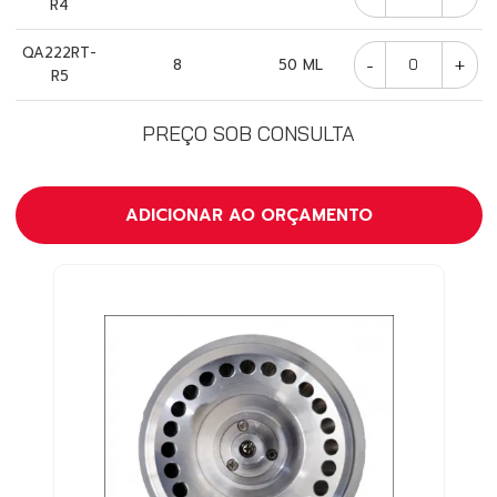
R4
QA222RT-
-
+
8
50 ML
R5
PREÇO SOB CONSULTA
ADICIONAR AO ORÇAMENTO