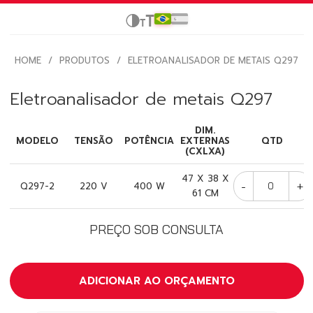
HOME
/
PRODUTOS
/
ELETROANALISADOR DE METAIS Q297
Eletroanalisador de metais Q297
DIM.
MODELO
TENSÃO
POTÊNCIA
EXTERNAS
QTD
(CXLXA)
47 X 38 X
-
+
Q297-2
220 V
400 W
61 CM
PREÇO SOB CONSULTA
ADICIONAR AO ORÇAMENTO