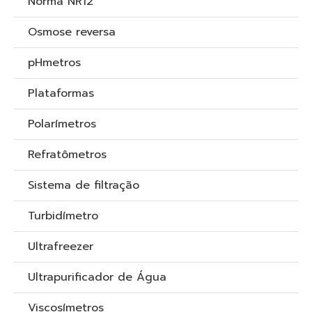
Norma NR12
Osmose reversa
pHmetros
Plataformas
Polarímetros
Refratômetros
Sistema de filtração
Turbidímetro
Ultrafreezer
Ultrapurificador de Água
Viscosímetros