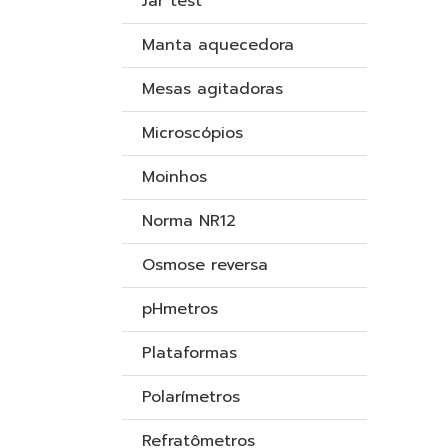
Jar test
Manta aquecedora
Mesas agitadoras
Microscópios
Moinhos
Norma NR12
Osmose reversa
pHmetros
Plataformas
Polarímetros
Refratômetros