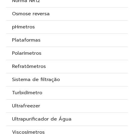
Norma NR12
Osmose reversa
pHmetros
Plataformas
Polarímetros
Refratômetros
Sistema de filtração
Turbidímetro
Ultrafreezer
Ultrapurificador de Água
Viscosímetros