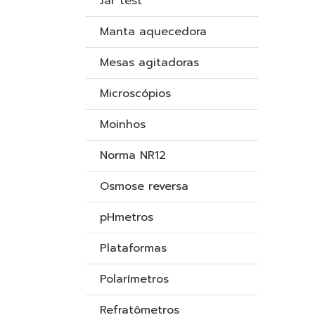
Jar test
Manta aquecedora
Mesas agitadoras
Microscópios
Moinhos
Norma NR12
Osmose reversa
pHmetros
Plataformas
Polarímetros
Refratômetros