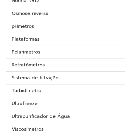
Norma NR12
Osmose reversa
pHmetros
Plataformas
Polarímetros
Refratômetros
Sistema de filtração
Turbidímetro
Ultrafreezer
Ultrapurificador de Água
Viscosímetros