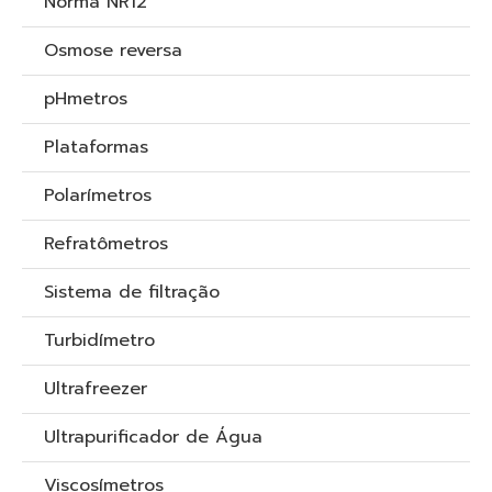
Norma NR12
Osmose reversa
pHmetros
Plataformas
Polarímetros
Refratômetros
Sistema de filtração
Turbidímetro
Ultrafreezer
Ultrapurificador de Água
Viscosímetros